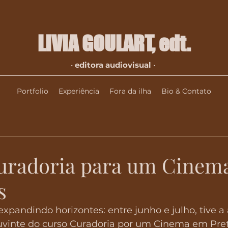
LIVIA GOULART​, edt.
•
editora audiovisual
•
Portfolio
Experiência
Fora da ilha
Bio & Contato
uradoria para um Cinem
s
expandindo horizontes: entre junho e julho, tive a 
uvinte do curso Curadoria por um Cinema em Pre