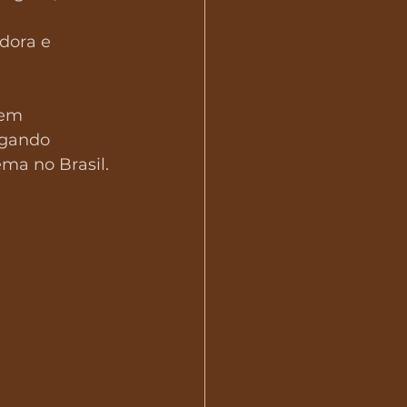
adora e 
tem 
egando 
ma no Brasil.