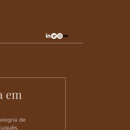
a em
alegria de 
tuguês, 