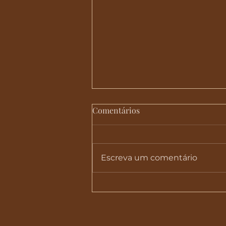
Comentários
Escreva um comentário
Júri da IV Bienal do Cinema
Sonoro 2024